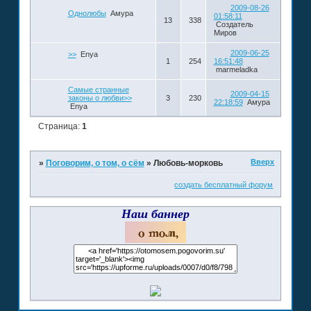
2009-08-26
Однолюбы
Амура
01:58:11
13
338
Создатель
Миров
2009-06-25
>>
Enya
1
254
16:51:48
marmeladka
Самые странные
2009-04-15
законы о любви>>
3
230
22:18:59
Амура
Enya
Страница:
1
Вверх
»
Поговорим, о том, о сём
»
Любовь-морковь
создать бесплатный форум
Наш баннер