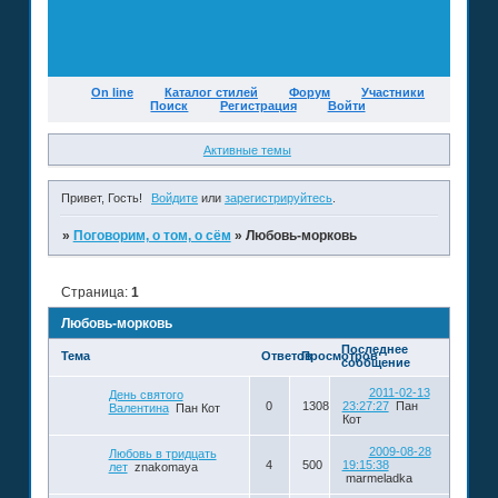
On line
Каталог стилей
Форум
Участники
Поиск
Регистрация
Войти
Активные темы
Привет, Гость!
Войдите
или
зарегистрируйтесь
.
»
Поговорим, о том, о сём
»
Любовь-морковь
Страница:
1
Любовь-морковь
Последнее
Тема
Ответов
Просмотров
сообщение
2011-02-13
День святого
0
1308
23:27:27
Пан
Валентина
Пан Кот
Кот
2009-08-28
Любовь в тридцать
4
500
19:15:38
лет
znakomaya
marmeladka