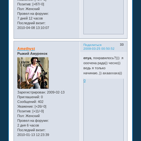
Позитив:
[+87/-0]
Пол:
Женский
Провел на форуме:
7 дней 12 часов
Последний визит:
2010-04-08 13:10:07
33
Поделиться
Amethyst
2009-03-25 00:50:52
Рыжий Амуренок
enya
, понравилось?)))
я
ооочена рада)) чесно))
ведь я только
начинаю..)) ахааххаха))
0
Зарегистрирован
: 2009-02-13
Приглашений:
0
Сообщений:
402
Уважение:
[+26/-0]
Позитив:
[+11/-0]
Пол:
Женский
Провел на форуме:
2 дня 6 часов
Последний визит:
2010-01-13 12:23:39