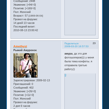
Сообщений:
2448
Уважение:
[+94/-0]
Позитив:
[+160/-0]
Пол:
Женский
Возраст:
57
[1969-06-04]
Провел на форуме:
14 дней 13 часов
Последний визит:
2010-08-13 23:00:42
23
Поделиться
Amethyst
2009-03-20 16:57:53
Рыжий Амуренок
амура
, да это для
фотошоперов))) у меня
была тема конфеты. я
отправила третью
работу))
0
Зарегистрирован
: 2009-02-13
Приглашений:
0
Сообщений:
402
Уважение:
[+26/-0]
Позитив:
[+11/-0]
Пол:
Женский
Провел на форуме:
2 дня 6 часов