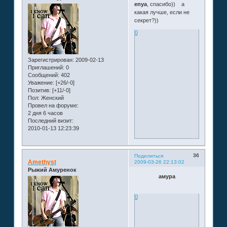
enya
, спасибо))
а
какая лучше, если не
секрет?))
0
Зарегистрирован
: 2009-02-13
Приглашений:
0
Сообщений:
402
Уважение:
[+26/-0]
Позитив:
[+11/-0]
Пол:
Женский
Провел на форуме:
2 дня 6 часов
Последний визит:
2010-01-13 12:23:39
36
Поделиться
Amethyst
2009-03-26 22:13:02
Рыжий Амуренок
aмура
0