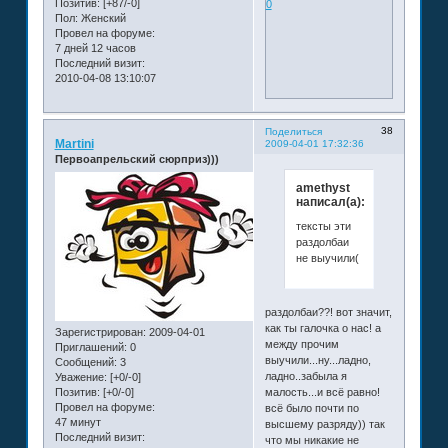
Позитив:
[+87/-0]
0
Пол:
Женский
Провел на форуме:
7 дней 12 часов
Последний визит:
2010-04-08 13:10:07
38
Поделиться
Martini
2009-04-01 17:32:36
Первоапрельский сюрприз)))
amethyst
написал(а):
тексты эти
раздолбаи
не выучили(
раздолбаи??! вот значит,
как ты галочка о нас! а
Зарегистрирован
: 2009-04-01
между прочим
Приглашений:
0
выучили...ну...ладно,
Сообщений:
3
ладно..забыла я
Уважение:
[+0/-0]
Позитив:
[+0/-0]
малость...и всё равно!
Провел на форуме:
всё было почти по
47 минут
высшему разряду)) так
Последний визит:
что мы никакие не