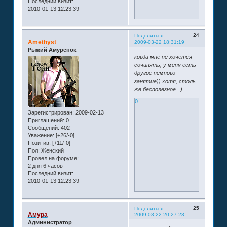
Последний визит:
2010-01-13 12:23:39
24
Поделиться
Amethyst
2009-03-22 18:31:19
Рыжий Амуренок
когда мне не хочется
сочинять, у меня есть
другое немного
занятие)) хотя, столь
же бесполезное...)
0
Зарегистрирован
: 2009-02-13
Приглашений:
0
Сообщений:
402
Уважение:
[+26/-0]
Позитив:
[+11/-0]
Пол:
Женский
Провел на форуме:
2 дня 6 часов
Последний визит:
2010-01-13 12:23:39
25
Поделиться
Амура
2009-03-22 20:27:23
Администратор