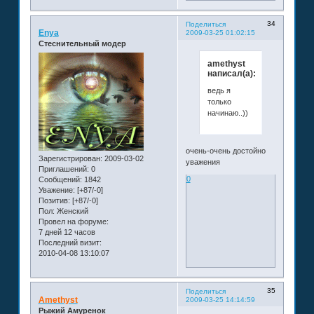
34
Поделиться
Enya
2009-03-25 01:02:15
Стеснительный модер
amethyst
написал(а):
ведь я
только
начинаю..))
очень-очень достойно
Зарегистрирован
: 2009-03-02
уважения
Приглашений:
0
0
Сообщений:
1842
Уважение:
[+87/-0]
Позитив:
[+87/-0]
Пол:
Женский
Провел на форуме:
7 дней 12 часов
Последний визит:
2010-04-08 13:10:07
35
Поделиться
Amethyst
2009-03-25 14:14:59
Рыжий Амуренок