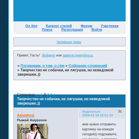
On line
Каталог стилей
Форум
Участники
Поиск
Регистрация
Войти
Активные темы
Привет, Гость!
Войдите
или
зарегистрируйтесь
.
»
Поговорим, о том, о сём
»
Собрание сочинений
»
Творчество не собачки, не лягушки, но неведомой
зверюшки..))
Страница:
«
1
2
3
4
»
Творчество не собачки, не лягушки, но неведомой
зверюшки..))
21
Поделиться
Amethyst
2009-03-19 15:01:33
Рыжий Амуренок
мне нужно отправить
картинку на конкурс
сегодня)) подскажите,