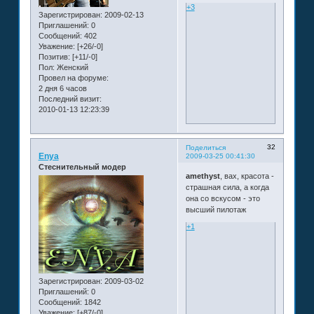
+3
Зарегистрирован
: 2009-02-13
Приглашений:
0
Сообщений:
402
Уважение:
[+26/-0]
Позитив:
[+11/-0]
Пол:
Женский
Провел на форуме:
2 дня 6 часов
Последний визит:
2010-01-13 12:23:39
32
Поделиться
Enya
2009-03-25 00:41:30
Стеснительный модер
amethyst
, вах, красота -
страшная сила, а когда
она со вскусом - это
высший пилотаж
+1
Зарегистрирован
: 2009-03-02
Приглашений:
0
Сообщений:
1842
Уважение:
[+87/-0]