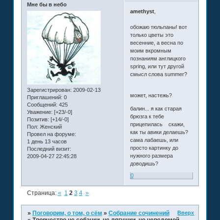
Мне бы в небо
amethyst
,
обожаю тюльпаны! вот
только цветы это
весенние, а весна по
моим вкромным
познаниям англицкого
spring, или тут другой
смысл слова summer?
Зарегистрирован
: 2009-02-13
может, настежь?
Приглашений:
0
Сообщений:
425
балин... я как старая
Уважение:
[+23/-0]
брюзга к тебе
Позитив:
[+14/-0]
прицепилась
скажи,
Пол:
Женский
как ты авики делаешь?
Провел на форуме:
сама лабаешь, или
1 день 13 часов
просто картинку до
Последний визит:
нужного размера
2009-04-27 22:45:28
доводишь?
0
Страница:
«
1
2
3
4
»
Вверх
»
Поговорим, о том, о сём
»
Собрание сочинений