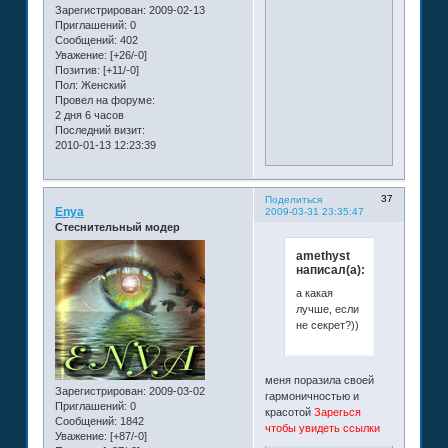
Зарегистрирован
: 2009-02-13
Приглашений:
0
Сообщений:
402
Уважение:
[+26/-0]
Позитив:
[+11/-0]
Пол:
Женский
Провел на форуме:
2 дня 6 часов
Последний визит:
2010-01-13 12:23:39
37
Поделиться
Enya
2009-03-31 23:35:47
Стеснительный модер
amethyst
написал(а):
а какая
лучше, если
не секрет?))
меня поразила своей
Зарегистрирован
: 2009-03-02
гармоничностью и
Приглашений:
0
красотой
Зарегься
Сообщений:
1842
чтобы увидеть ссылки
Уважение:
[+87/-0]