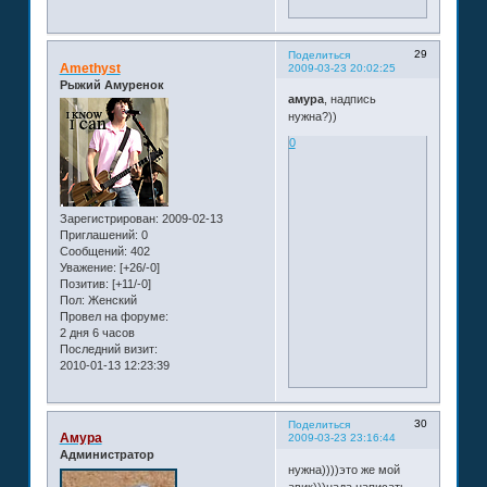
29
Поделиться
Amethyst
2009-03-23 20:02:25
Рыжий Амуренок
амура
, надпись
нужна?))
0
Зарегистрирован
: 2009-02-13
Приглашений:
0
Сообщений:
402
Уважение:
[+26/-0]
Позитив:
[+11/-0]
Пол:
Женский
Провел на форуме:
2 дня 6 часов
Последний визит:
2010-01-13 12:23:39
30
Поделиться
Амура
2009-03-23 23:16:44
Администратор
нужна))))это же мой
авик)))нада написать-