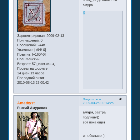
амура
0
Зарегистрирован
: 2009-02-13
Приглашений:
0
Сообщений:
2448
Уважение:
[+94/-0]
Позитив:
[+160/-0]
Пол:
Женский
Возраст:
57
[1969-06-04]
Провел на форуме:
14 дней 13 часов
Последний визит:
2010-08-13 23:00:42
31
Поделиться
Amethyst
2009-03-25 00:14:25
Рыжий Амуренок
амура
, завтра
подпишу))
вот пока еще)
и побольше..)