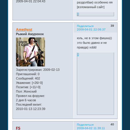
2009-04-01 22:04:43
раздолбаи) особенно яя
[взломанный сайт]
0
39
Поделиться
Amethyst
2009-04-01 22:06:37
Рыжий Амуренок
юль, не в этом фишка))
это было давно и не
правда) xddd
0
Зарегистрирован
: 2009-02-13
Приглашений:
0
Сообщений:
402
Уважение:
[+26/-0]
Позитив:
[+11/-0]
Пол:
Женский
Провел на форуме:
2 дня 6 часов
Последний визит:
2010-01-13 12:23:39
40
Поделиться
FS
2009-04-02 11:38:11