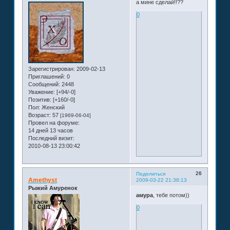
а мине сделай!!??
0
Зарегистрирован
: 2009-02-13
Приглашений:
0
Сообщений:
2448
Уважение:
[+94/-0]
Позитив:
[+160/-0]
Пол:
Женский
Возраст:
57
[1969-06-04]
Провел на форуме:
14 дней 13 часов
Последний визит:
2010-08-13 23:00:42
26
Поделиться
Amethyst
2009-03-22 21:38:13
Рыжий Амуренок
амура
, тебе потом))
0