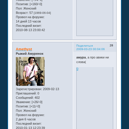
Позитив:
[+160/-0]
Пол:
Женский
Возраст:
57
[1969-06-04]
Провел на форуме:
14 дней 13 часов
Последний визит:
2010-08-13 23:00:42
28
Поделиться
Amethyst
2009-03-23 00:04:06
Рыжий Амуренок
амура
, а про авики ни
слова(
0
Зарегистрирован
: 2009-02-13
Приглашений:
0
Сообщений:
402
Уважение:
[+26/-0]
Позитив:
[+11/-0]
Пол:
Женский
Провел на форуме:
2 дня 6 часов
Последний визит:
2010-01-13 12:23:39