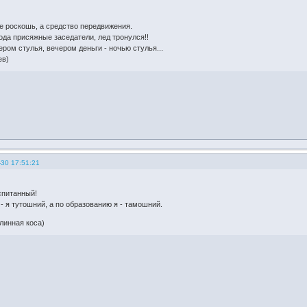
не роскошь, а средство передвижения.
ода присяжные заседатели, лед тронулся!!
ером стулья, вечером деньги - ночью стулья...
ев)
-30 17:51:21
спитанный!
- я тутошний, а по образованию я - тамошний.
линная коса)