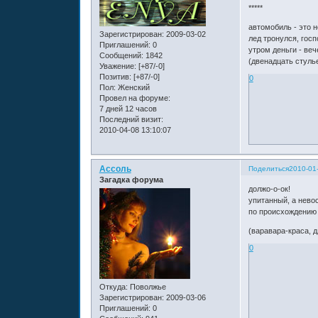
*****
автомобиль - это 
Зарегистрирован
: 2009-03-02
лед тронулся, госп
Приглашений:
0
утром деньги - веч
Сообщений:
1842
(двенадцать стуль
Уважение:
[+87/-0]
Позитив:
[+87/-0]
0
Пол:
Женский
Провел на форуме:
7 дней 12 часов
Последний визит:
2010-04-08 13:10:07
Ассоль
Поделиться
2010-01
Загадка форума
должо-о-ок!
упитанный, а нево
по происхождению 
(варавара-краса, д
0
Откуда:
Поволжье
Зарегистрирован
: 2009-03-06
Приглашений:
0