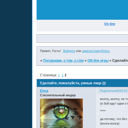
On line
Привет, Гость!
Войдите
или
зарегистрируйтесь
.
»
Поговорим, о том, о сём
»
ON-line игры
»
Сделайте
Страница:
«
1
2
Сделайте, пожалуйста, умные лица )))
Enya
Поделиться
2010-01
Стеснительный модер
молчу, молчу, не т
(в бой идут одни с
*****
да потому, что без
(волга-волга)