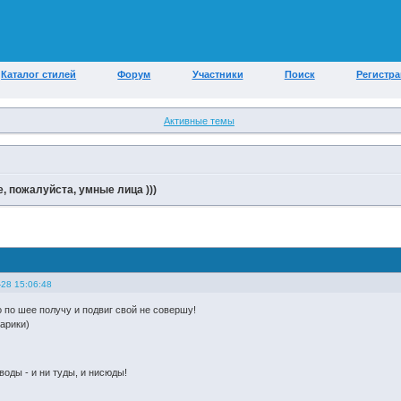
Каталог стилей
Форум
Участники
Поиск
Регистр
Активные темы
, пожалуйста, умные лица )))
-28 15:06:48
о по шее получу и подвиг свой не совершу!
тарики)
 воды - и ни туды, и нисюды!