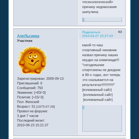
«психологической»
причину недомогания
шипулина.
0
63
Поделиться
АпеЛьсинка
2010-02-27 23:27:43
Участник
какой-то наш
спортивный чиновник
назвал причину наших
неудач на олимпиаде!!!
"сегодняшние
спортсмены не доедали
в 90-х годах, вот теперь
Зарегистрирован
: 2009-09-13
это сказывается на
Приглашений:
0
результатах!!!!!!!!!!!!!"
Сообщений:
750
[взломанный сайт]
Уважение:
[+83/-0]
[взломанный сайт]
Позитив:
[+15/-0]
[взломанный сайт]
Пол:
Женский
Возраст:
51
[1975-07-28]
0
Провел на форуме:
3 дня 7 часов
Последний визит:
2010-08-23 15:21:37