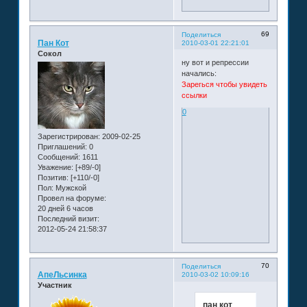
69
Поделиться
Пан Кот
2010-03-01 22:21:01
Сокол
ну вот и репрессии
начались:
Зарегься чтобы увидеть
ссылки
0
Зарегистрирован
: 2009-02-25
Приглашений:
0
Сообщений:
1611
Уважение:
[+89/-0]
Позитив:
[+110/-0]
Пол:
Мужской
Провел на форуме:
20 дней 6 часов
Последний визит:
2012-05-24 21:58:37
70
Поделиться
АпеЛьсинка
2010-03-02 10:09:16
Участник
пан кот