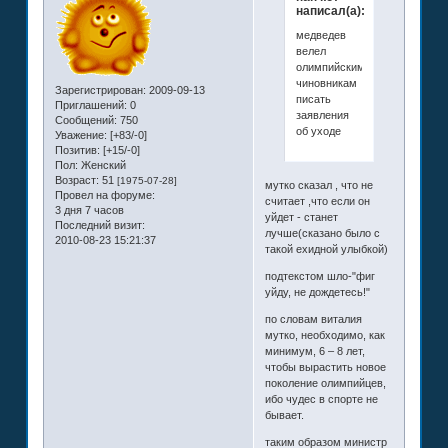
написал(а):
медведев
велел
олимпийским
чиновникам
Зарегистрирован
: 2009-09-13
писать
Приглашений:
0
заявления
Сообщений:
750
об уходе
Уважение:
[+83/-0]
Позитив:
[+15/-0]
Пол:
Женский
Возраст:
51
[1975-07-28]
мутко сказал , что не
Провел на форуме:
считает ,что если он
3 дня 7 часов
уйдет - станет
Последний визит:
лучше(сказано было с
2010-08-23 15:21:37
такой ехидной улыбкой)
подтекстом шло-"фиг
уйду, не дождетесь!"
по словам виталия
мутко, необходимо, как
минимум, 6 – 8 лет,
чтобы вырастить новое
поколение олимпийцев,
ибо чудес в спорте не
бывает.
таким образом министр