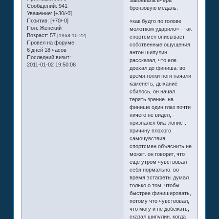
завоевала вчера
Сообщений:
941
бронзовую медаль.
Уважение:
[+30/-0]
Позитив:
[+70/-0]
«как будто по голове
Пол:
Женский
молотком ударило» - так
Возраст:
57
[1968-10-22]
спортсмен описывает
Провел на форуме:
собственные ощущения.
6 дней 18 часов
антон шипулин
Последний визит:
рассказал, что еле
2011-01-02 19:50:08
доехал до финиша: во
время гонки ноги начали
каменеть, дыхание
сбилось, он начал
терять зрение. на
финише один глаз почти
ничего не видел, -
признался биатлонист.
причину плохого
самочувствия
спортсмен объяснить не
может. он говорит, что
еще утром чувствовал
себя нормально. во
время эстафеты думал
только о том, чтобы
быстрее финишировать,
потому что чувствовал,
что могу и не добежать,-
сказал шипулин. когда