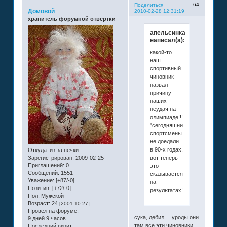
64
Поделиться
Домовой
2010-02-28 12:31:19
хранитель форумной отвертки
апельсинка
написал(а):
какой-то
наш
спортивный
чиновник
назвал
причину
наших
неудач на
олимпиаде!!!
"сегодняшние
спортсмены
не доедали
в 90-х годах,
Откуда:
из за печки
вот теперь
Зарегистрирован
: 2009-02-25
Приглашений:
0
это
Сообщений:
1551
сказывается
Уважение:
[+87/-0]
на
Позитив:
[+72/-0]
результатах!!!!!!!!!!!!!"
Пол:
Мужской
Возраст:
24
[2001-10-27]
Провел на форуме:
сука, дебил.... уроды они
9 дней 9 часов
там все эти чиновники...
Последний визит: