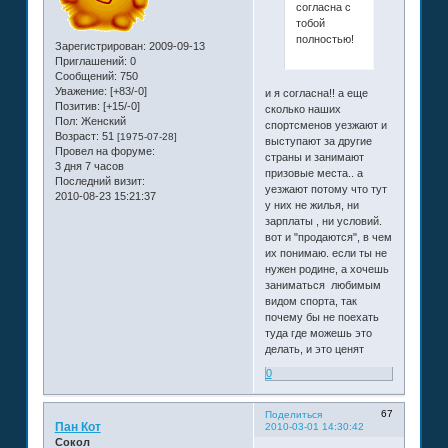
согласна с
тобой
полностью!
Зарегистрирован
: 2009-09-13
Приглашений:
0
Сообщений:
750
Уважение:
[+83/-0]
и я согласна!! а еще
Позитив:
[+15/-0]
сколько наших
Пол:
Женский
спортсменов уезжают и
Возраст:
51
[1975-07-28]
выступают за другие
Провел на форуме:
страны и занимают
3 дня 7 часов
призовые места.. а
Последний визит:
уезжают потому что тут
2010-08-23 15:21:37
у них не жилья, ни
зарплаты , ни условий.
вот и "продаются", в чем
их понимаю. если ты не
нужен родине, а хочешь
заниматься любимым
видом спорта, так
почему бы не поехать
туда где можешь это
делать, и это ценят
0
67
Поделиться
Пан Кот
2010-03-01 14:30:42
Сокол