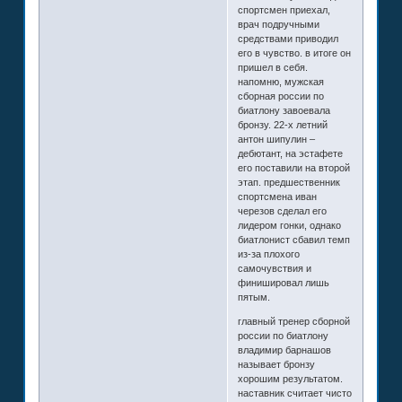
спортсмен приехал,
врач подручными
средствами приводил
его в чувство. в итоге он
пришел в себя.
напомню, мужская
сборная россии по
биатлону завоевала
бронзу. 22-х летний
антон шипулин –
дебютант, на эстафете
его поставили на второй
этап. предшественник
спортсмена иван
черезов сделал его
лидером гонки, однако
биатлонист сбавил темп
из-за плохого
самочувствия и
финишировал лишь
пятым.
главный тренер сборной
россии по биатлону
владимир барнашов
называет бронзу
хорошим результатом.
наставник считает чисто