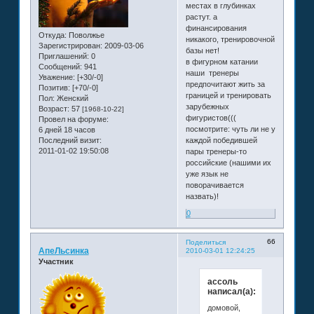
местах в глубинках
растут. а
финансирования
Откуда:
Поволжье
никакого, тренировочной
Зарегистрирован
: 2009-03-06
базы нет!
Приглашений:
0
в фигурном катании
Сообщений:
941
наши тренеры
Уважение:
[+30/-0]
предпочитают жить за
Позитив:
[+70/-0]
границей и тренировать
Пол:
Женский
зарубежных
Возраст:
57
[1968-10-22]
фигуристов(((
Провел на форуме:
посмотрите: чуть ли не у
6 дней 18 часов
Последний визит:
каждой победившей
2011-01-02 19:50:08
пары тренеры-то
российские (нашими их
уже язык не
поворачивается
назвать)!
0
66
Поделиться
АпеЛьсинка
2010-03-01 12:24:25
Участник
ассоль
написал(а):
домовой,