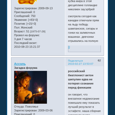
кубка мира в этой
дисциплине голландке
Зарегистрирован
: 2009-09-13
николиен зауэрбрей
Приглашений:
0
Сообщений:
750
смотрела сегодня как
Уважение:
[+83/-0]
канадки отмечали прям
Позитив:
[+15/-0]
на льду победу.
Пол:
Женский
шампанское, сигары и
Возраст:
51
[1975-07-28]
гонки на заливочных
Провел на форуме:
машинах. девчонки
3 дня 7 часов
отрывались на полную
Последний визит:
2010-08-23 15:21:37
0
62
Поделиться
Ассоль
2010-02-27 13:53:07
Загадка форума
российский
биатлонист антон
шипулин едва не
потерял сознание
перед финишем
он говорит, что
внезапное недомогание
помешало ему показать
Откуда:
Поволжье
лучший результат в
Зарегистрирован
: 2009-03-06
эстафете. наша сборная
Приглашений:
0