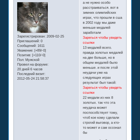
а не нужно особо
расстраиваться. вот в
зимних олимпийских
играх, что прошли в сша
в 2002 году мы даже
меньше медалей
заработали
Зарегистрирован
: 2009-02-25
Зарегься чтобы увидеть
Приглашений:
0
ссылки
Сообщений:
1611
13 медалей всего.
Уважение:
[+89/-0]
правда золотых медалей
Позитив:
[+110/-0]
на две больше, но в
Пол:
Мужской
общем медалей было
Провел на форуме:
меньше. и после этой
20 дней 6 часов
неудачи уже на
Последний визит:
следующих играх
2012-05-24 21:58:37
результат был такой:
Зарегься чтобы увидеть
ссылки
22 медали из них 8
золотых. так что эта
неудача может
поспособствует тому,
чтоб кое кому сделали
строгий выговор, а кто-
то может и сам осознал
бы