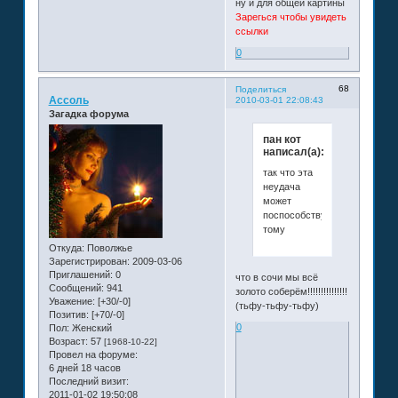
ну и для общей картины
Зарегься чтобы увидеть
ссылки
0
68
Поделиться
Ассоль
2010-03-01 22:08:43
Загадка форума
пан кот
написал(а):
так что эта
неудача
может
поспособствует
тому
Откуда:
Поволжье
Зарегистрирован
: 2009-03-06
Приглашений:
0
что в сочи мы всё
Сообщений:
941
золото соберём!!!!!!!!!!!!!!!
Уважение:
[+30/-0]
(тьфу-тьфу-тьфу)
Позитив:
[+70/-0]
0
Пол:
Женский
Возраст:
57
[1968-10-22]
Провел на форуме:
6 дней 18 часов
Последний визит:
2011-01-02 19:50:08