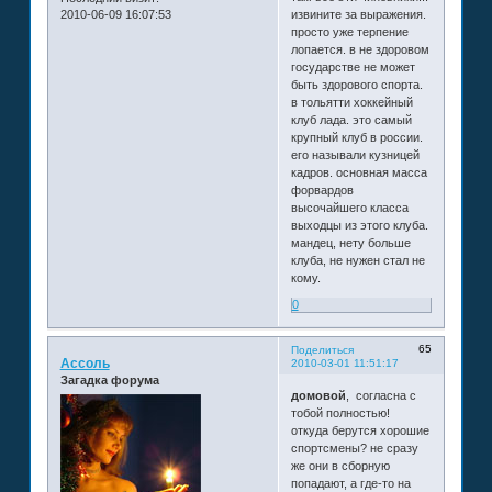
2010-06-09 16:07:53
извините за выражения.
просто уже терпение
лопается. в не здоровом
государстве не может
быть здорового спорта.
в тольятти хоккейный
клуб лада. это самый
крупный клуб в россии.
его называли кузницей
кадров. основная масса
форвардов
высочайшего класса
выходцы из этого клуба.
мандец, нету больше
клуба, не нужен стал не
кому.
0
65
Поделиться
Ассоль
2010-03-01 11:51:17
Загадка форума
домовой
, согласна с
тобой полностью!
откуда берутся хорошие
спортсмены? не сразу
же они в сборную
попадают, а где-то на