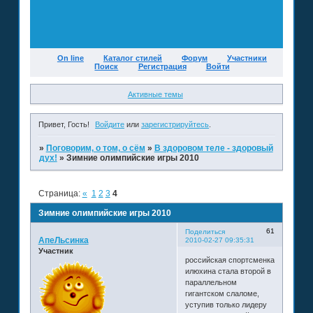
On line
Каталог стилей
Форум
Участники
Поиск
Регистрация
Войти
Активные темы
Привет, Гость!
Войдите
или
зарегистрируйтесь
.
»
Поговорим, о том, о сём
»
В здоровом теле - здоровый
дух!
»
Зимние олимпийские игры 2010
Страница:
«
1
2
3
4
Зимние олимпийские игры 2010
61
Поделиться
АпеЛьсинка
2010-02-27 09:35:31
Участник
российская спортсменка
илюхина стала второй в
параллельном
гигантском слаломе,
уступив только лидеру