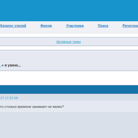
Каталог стилей
Форум
Участники
Поиск
Регистр
Активные темы
.
»
я умею...
-17 17:22:28
это столько времени занимает-не жалко?