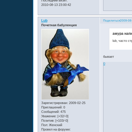
Последний визит:
2010-08-13 23:00:42
Lub
Поделиться
2009-08
Почетная бабуленция
амура напи
lub, часто с
бывает
0
Зарегистрирован
: 2009-02-25
Приглашений:
0
Сообщений:
475
Уважение:
[+32/-0]
Позитив:
[+103/-0]
Пол:
Женский
Провел на форуме: