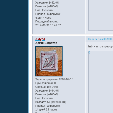
Уважение:
[+32/-0]
Позитив:
[+103/-0]
Пол:
Женский
Провел на форуме:
4 дня 4 часа
Последний визит:
2014-01-31 10:41:57
Амура
Поделиться
2009-08
Администратор
lub
, часто стресс
0
Зарегистрирован
: 2009-02-13
Приглашений:
0
Сообщений:
2448
Уважение:
[+94/-0]
Позитив:
[+160/-0]
Пол:
Женский
Возраст:
57
[1969-06-04]
Провел на форуме:
14 дней 13 часов