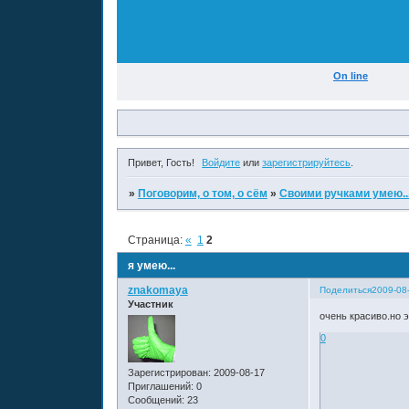
On line
Привет, Гость!
Войдите
или
зарегистрируйтесь
.
»
Поговорим, о том, о сём
»
Своими ручками умею..
Страница:
«
1
2
я умею...
znakomaya
Поделиться
2009-08
Участник
очень красиво.но 
0
Зарегистрирован
: 2009-08-17
Приглашений:
0
Сообщений:
23