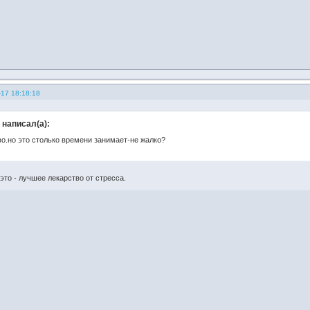
-17 18:18:18
написал(а):
во.но это столько времени занимает-не жалко?
это - лучшее лекарство от стресса.