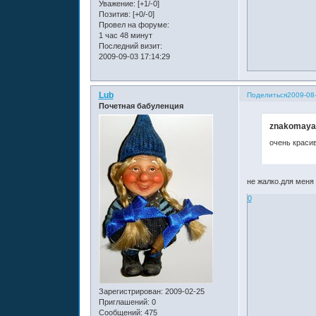
Уважение:
[+1/-0]
Позитив:
[+0/-0]
Провел на форуме:
1 час 48 минут
Последний визит:
2009-09-03 17:14:29
Lub
Поделиться
2009-08
Почетная бабуленция
znakomaya 
очень краси
не жалко.для меня 
0
Зарегистрирован
: 2009-02-25
Приглашений:
0
Сообщений:
475