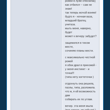
рожей в луже отвозила((
как отбился -- сам не
знаю!
так теперь мочой воняю!
будто я - ночная ваза,
младший братец
унитаза.
мыть меня, наверно,
будет
может к вечеру забудет?
защемился в тихом
месте,
сочиняю планы мести.
с максимально честной
рожей
я обои драл в прихожей -
у меня инстинкт - и
точка!!!
(типа нету когтеточки )
отдохнуть она решила,
пазлы, типа, разложила.
что ж, я ей возможность
дам
собирать их по углам.
вечер. эта меня мыла
(вот зараза, не забыла! )