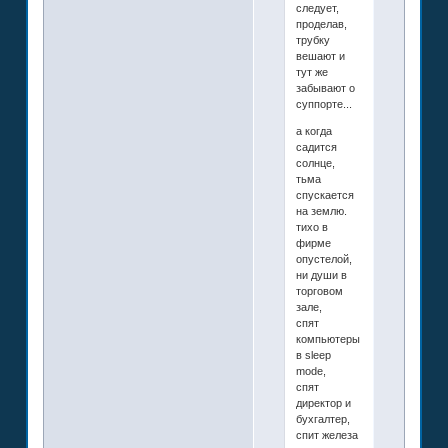
следует,
проделав,
трубку
вешают и
тут же
забывают о
суппорте...
а когда
садится
солнце,
тьма
спускается
на землю.
тихо в
фирме
опустелой,
ни души в
торговом
зале,
спят
компьютеры
в sleep
mode,
спят
директор и
бухгалтер,
спит железа