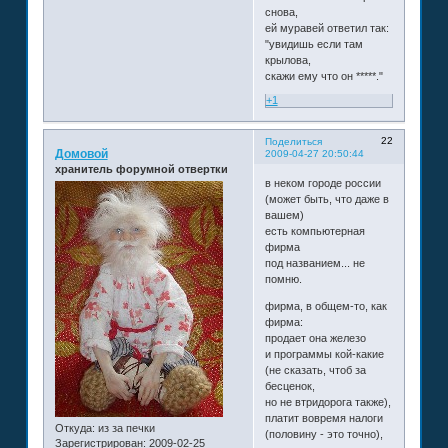
снова,
ей муравей ответил так:
"увидишь если там
крылова,
скажи ему что он *****."
+1
22
Поделиться
Домовой
2009-04-27 20:50:44
хранитель форумной отвертки
в неком городе россии
(может быть, что даже в
вашем)
есть компьютерная
фирма
под названием... не
помню.
фирма, в общем-то, как
фирма:
продает она железо
и программы кой-какие
(не сказать, чтоб за
бесценок,
но не втридорога также),
платит вовремя налоги
Откуда:
из за печки
(половину - это точно),
Зарегистрирован
: 2009-02-25