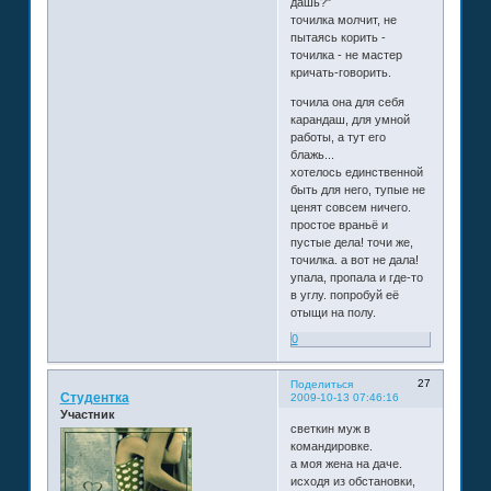
дашь?"
точилка молчит, не
пытаясь корить -
точилка - не мастер
кричать-говорить.
точила она для себя
карандаш, для умной
работы, а тут его
блажь...
хотелось единственной
быть для него, тупые не
ценят совсем ничего.
простое враньё и
пустые дела! точи же,
точилка. а вот не дала!
упала, пропала и где-то
в углу. попробуй её
отыщи на полу.
0
27
Поделиться
Студентка
2009-10-13 07:46:16
Участник
светкин муж в
командировке.
а моя жена на даче.
исходя из обстановки,