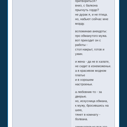
притвориться?
вниз, с балкона
прыгнуть гордо?
не дурак я, и не птица.
но, набьют сейчас мне
морду.
вспоминаю анекдоты:
про обманутого мужа.
вот приходит он с
работы -
стол накрыт, готов и
ужин.
и жена - да не в халате,
не сидит в изнеможеньи.
а в красивом модном
платье
и в хорошем
настроеньи.
а любовник-то - за
дверью.
но, искусница обмана,
к мужу, бросившись на
шею,
тянет в комнату -
болвана.
замечательно все это.