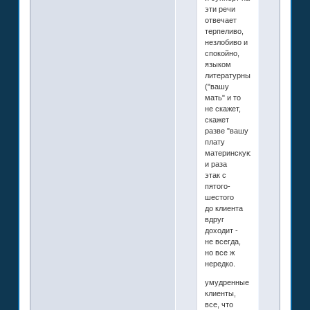
эти речи
отвечает
терпеливо,
незлобиво и
спокойно,
языком
литературным
("вашу
мать" и то
не скажет,
скажет
разве "вашу
плату
материнскую...")
и раза
этак с
пятого-
шестого
до клиента
вдруг
доходит -
не всегда,
но все ж
нередко.
умудренные
клиенты,
все, что