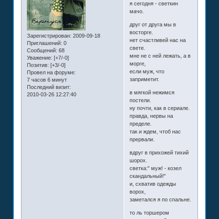
я сегодня - светкин
мачо.
друг от друга мы в
восторге.
Зарегистрирован
: 2009-09-18
нет счастливей нас на
Приглашений:
0
свете.
Сообщений:
68
мне не с ней лежать, а в
Уважение:
[+7/-0]
морге,
Позитив:
[+3/-0]
если муж, что
Провел на форуме:
заприметит.
7 часов 6 минут
Последний визит:
в мягкой нежимся
2010-03-26 12:27:40
постели.
ну почти, как в сериале.
правда, нервы на
пределе.
так и ждем, чтоб нас
прервали.
вдруг в прихожей тихий
шорох.
светка:" муж! - козел
скандальный!"
и, схватив одежды
ворох,
заметался я по спальне.
то ль торшером