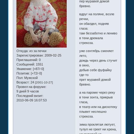
пер муравей домой
бревно.
вдруг на поляне, возле
речки,
он обалдел, подняв
глаза:
там беззаботно и лениво
в тени дремала
стрекоза.
Откуда:
из за печки
уже сентябрь сменяет
Зарегистрирован
: 2009-02-25
лето,
Приглашений:
0
дождь через день стучит
Сообщений:
1551
в окно,
Уважение:
[+87/-0]
добыв себе фуфайку
Позитив:
[+72/-0]
где-то
Пол:
Мужской
прет муравей домой
Возраст:
24
[2001-10-27]
бревно.
Провел на форуме:
9 дней 9 часов
а на пароме через реку
Последний визит:
в тени зонта, прикрыв
2010-06-09 16:07:53
глаза,
в театр или на дискотеку
плывет неспешно
стрекоза.
зима проклятая лютует,
тулуп не греет ни хрена,