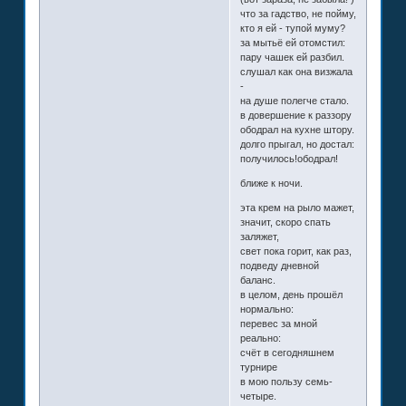
что за гадство, не пойму,
кто я ей - тупой муму?
за мытьё ей отомстил:
пару чашек ей разбил.
слушал как она визжала
-
на душе полегче стало.
в довершение к раззору
ободрал на кухне штору.
долго прыгал, но достал:
получилось!ободрал!
ближе к ночи.
эта крем на рыло мажет,
значит, скоро спать
заляжет,
свет пока горит, как раз,
подведу дневной
баланс.
в целом, день прошёл
нормально:
перевес за мной
реально:
счёт в сегодняшнем
турнире
в мою пользу семь-
четыре.