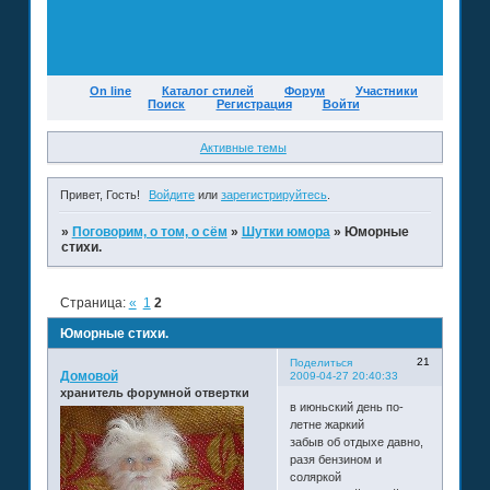
On line
Каталог стилей
Форум
Участники
Поиск
Регистрация
Войти
Активные темы
Привет, Гость!
Войдите
или
зарегистрируйтесь
.
»
Поговорим, о том, о сём
»
Шутки юмора
»
Юморные
стихи.
Страница:
«
1
2
Юморные стихи.
21
Поделиться
Домовой
2009-04-27 20:40:33
хранитель форумной отвертки
в июньский день по-
летне жаркий
забыв об отдыхе давно,
разя бензином и
соляркой