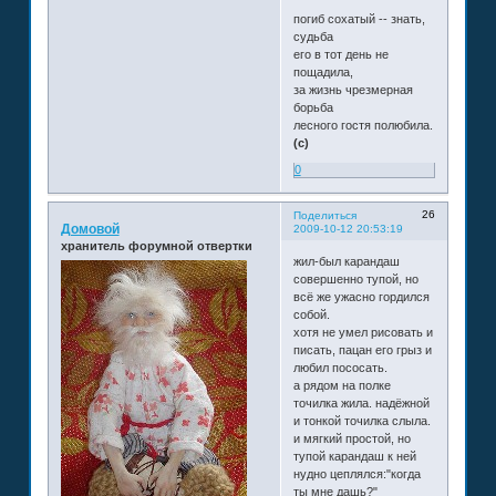
погиб сохатый -- знать,
судьба
его в тот день не
пощадила,
за жизнь чрезмерная
борьба
лесного гостя полюбила.
(c)
0
26
Поделиться
Домовой
2009-10-12 20:53:19
хранитель форумной отвертки
жил-был карандаш
совершенно тупой, но
всё же ужасно гордился
собой.
хотя не умел рисовать и
писать, пацан его грыз и
любил пососать.
а рядом на полке
точилка жила. надёжной
и тонкой точилка слыла.
и мягкий простой, но
тупой карандаш к ней
нудно цеплялся:"когда
ты мне дашь?"