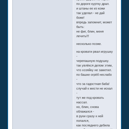
по дороге куртку драл.
и штаны ее из кожи
так уделал - не дай
боже!
впредь запомнит, может
быть:
не фиг, блин, меня
лечить!!!
несколько позже.
на кровати рвал игрушку
-
черепашную подушку.
так увлёкся делом этим,
что хозяйку не заметил.
по башке огрёб неслабо
-
что за гадостная баба!
случай к мести не искал
-
тут же под кровать
нассал.
но, блин, снова
облажался -
в руки сразу к ней
попался,
как последнего дебила