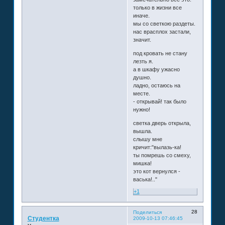
только в жизни все
иначе.
мы со светкою раздеты.
нас врасплох застали,
значит.
под кровать не стану
лезть я.
а в шкафу ужасно
душно.
ладно, остаюсь на
месте.
- открывай! так было
нужно!
светка дверь открыла,
вышла.
слышу мне
кричит:"вылазь-ка!
ты помрешь со смеху,
мишка!
это кот вернулся -
васька!.."
+1
28
Поделиться
Студентка
2009-10-13 07:46:45