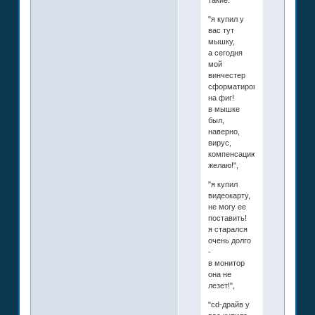
"я купил у
вас тут
мышку,
а сегодня
мой
винчестер
сформатировался
на фиг!
в мышке
был,
наверно,
вирус,
компенсацию
желаю!",
"я купил
видеокарту,
не могу ее
поставить!
я старался
очень долго
-
в монитор
она не
лезет!",
"cd-драйв у