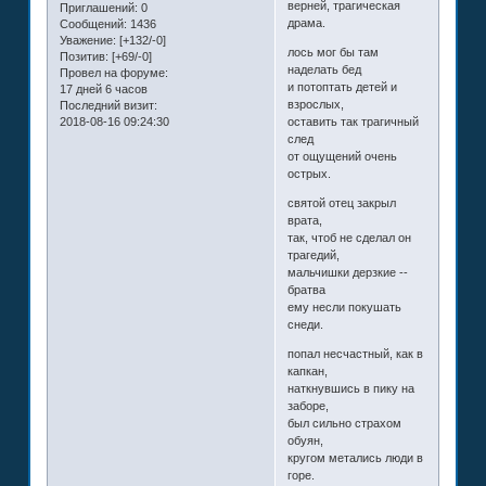
верней, трагическая
Приглашений:
0
драма.
Сообщений:
1436
Уважение:
[+132/-0]
лось мог бы там
Позитив:
[+69/-0]
наделать бед
Провел на форуме:
и потоптать детей и
17 дней 6 часов
взрослых,
Последний визит:
2018-08-16 09:24:30
оставить так трагичный
след
от ощущений очень
острых.
святой отец закрыл
врата,
так, чтоб не сделал он
трагедий,
мальчишки дерзкие --
братва
ему несли покушать
снеди.
попал несчастный, как в
капкан,
наткнувшись в пику на
заборе,
был сильно страхом
обуян,
кругом метались люди в
горе.