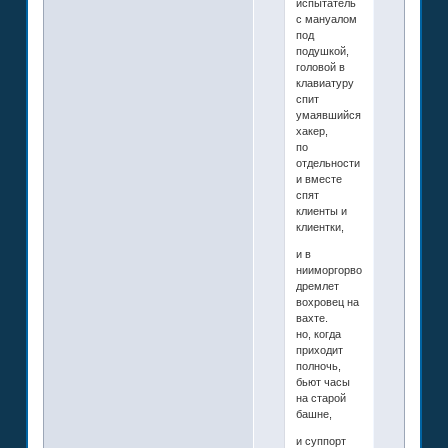
испытатель
с мануалом
под
подушкой,
головой в
клавиатуру
спит
умаявшийся
хакер,
по
отдельности
и вместе
спят
клиенты и
клиентки,
и в
нииморгорворпроме
дремлет
вохровец на
вахте.
но, когда
приходит
полночь,
бьют часы
на старой
башне,
и суппорт