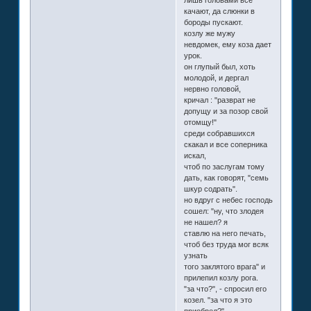
качают, да слюнки в
бороды пускают.
козлу же мужу
невдомек, ему коза дает
урок.
он глупый был, хоть
молодой, и дергал
нервно головой,
кричал : "разврат не
допущу и за позор свой
отомщу!"
среди собравшихся
скакал и все соперника
искал,
чтоб по заслугам тому
дать, как говорят, "семь
шкур содрать".
но вдруг с небес господь
сошел: "ну, что злодея
не нашел? я
ставлю на него печать,
чтоб без труда мог всяк
узнать
того заклятого врага" и
прилепил козлу рога.
"за что?", - спросил его
козел. "за что я это
приобрел?"