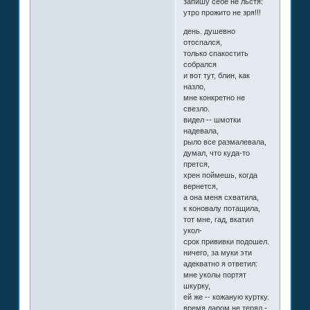
запишу себе не льстя:
утро прожито не зря!!!
день. душевно
отоспался,
только спакостить
собрался
и вот тут, блин, как
назло,
мне конкретно не
свезло.
видел -- шмотки
надевала,
рыло все размалевала,
думал, что куда-то
прется,
хрен поймешь, когда
вернется,
а она меня схватила,
к коновалу потащила,
тот мне, гад, вкатил
укол-
срок прививки подошел.
ничего, за муки эти
адекватно я ответил:
мне уколы портят
шкурку,
ей же -- кожаную куртку.
время даром не терял -