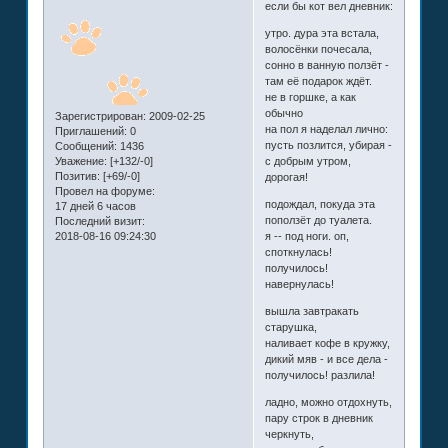
если бы кот вел дневник:
утро. дура эта встала,
волосёнки почесала,
сонно в ванную ползёт -
там её подарок ждёт.
не в горшке, а как
обычно
Зарегистрирован
: 2009-02-25
на пол я наделал лично:
Приглашений:
0
пусть позлится, убирая -
Сообщений:
1436
Уважение:
[+132/-0]
с добрым утром,
Позитив:
[+69/-0]
дорогая!
Провел на форуме:
подождал, покуда эта
17 дней 6 часов
поползёт до туалета.
Последний визит:
2018-08-16 09:24:30
я -- под ноги. оп,
споткнулась!
получилось!
навернулась!
вышла завтракать
старушка,
наливает кофе в кружку,
дикий мяв - и все дела -
получилось! разлила!
ладно, можно отдохнуть,
пару строк в дневник
черкнуть,