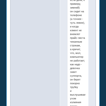
примеру,
зимний)
он сидит на
телефоне
(а точнее -
чуть левее),
и когда
клиент не
внемлет
прайс-листа
чеканным
строкам,
а кричит,
что, мол,
компьютер
не работает,
как надо -
девочка
зовет
суппорта,
он берет
покорно
трубку
и
выслушивает
ухом
излияния
такие: