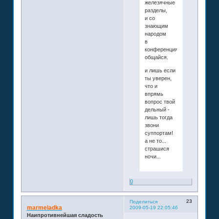
железячные
разделы,
и со
знающим
народом
в
конференциях
общайся.
и лишь если
ты уверен,
что и
впрямь
вопрос твой
дельный -
лишь тогда
звони
суппортам!
а не то...
страшися
ночи...
0
23
Поделиться
marmeladka
2009-05-19 22:05:46
Наипротивнейшая сладость