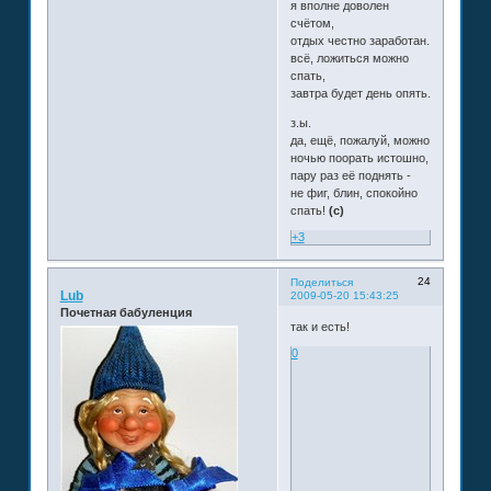
я вполне доволен
счётом,
отдых честно заработан.
всё, ложиться можно
спать,
завтра будет день опять.
з.ы.
да, ещё, пожалуй, можно
ночью поорать истошно,
пару раз её поднять -
не фиг, блин, спокойно
спать!
(с)
+3
24
Поделиться
Lub
2009-05-20 15:43:25
Почетная бабуленция
так и есть!
0