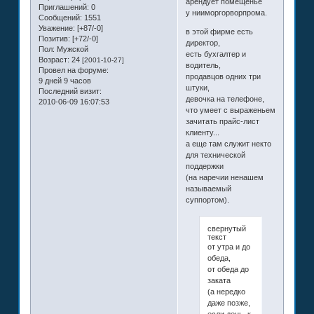
арендует помещенье
Приглашений:
0
у нииморгорворпрома.
Сообщений:
1551
Уважение:
[+87/-0]
в этой фирме есть
Позитив:
[+72/-0]
директор,
Пол:
Мужской
есть бухгалтер и
Возраст:
24
[2001-10-27]
водитель,
Провел на форуме:
продавцов одних три
9 дней 9 часов
штуки,
Последний визит:
девочка на телефоне,
2010-06-09 16:07:53
что умеет с выраженьем
зачитать прайс-лист
клиенту...
а еще там служит некто
для технической
поддержки
(на наречии ненашем
называемый
суппортом).
свернутый
текст
от утра и до
обеда,
от обеда до
заката
(а нередко
даже позже,
если день, к