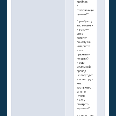
драйвер
с
отключающимся
дымом?",
"приобрел у
вас модем я
и воткнул
его в
розетку -
почему же
интернета
я по-
прежнему
не вижу?
и еще:
модемный
провод
не подходит
к монитору -
нет,
компьютер
мне не
нужен,
я хочу
смотреть
картинки!"...
и суппорт на