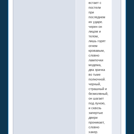
встает с
постели
при
последнем
их ударе.
черен он
лицом и
телом,
лишь горят
огнем
кровавым,
словно
лампочки
модема,
два зрачка
во тьме
полночной.
черный,
страшный и
безмолвный,
он шагает
под луною,
и сквозь
запертые
двери
проникает,
словно
хакер.