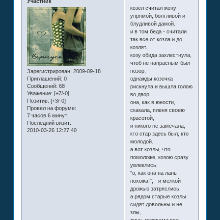
Участник
козел считал жену
упрямой, болтливой и
блудливой дамой.
и в том беда - считали
так все от козла и до
козлят.
козу обида захлестнула,
чтоб не напрасным был
позор,
Зарегистрирован
: 2009-09-18
однажды козочка
Приглашений:
0
Сообщений:
68
рискнула и вышла голою
Уважение:
[+7/-0]
во двор.
Позитив:
[+3/-0]
она, как в юности,
Провел на форуме:
скакала, пленя своею
7 часов 6 минут
красотой,
Последний визит:
и никого не замечала,
2010-03-26 12:27:40
кто стар здесь был, кто
молодой.
а вот козлы, что
помоложе, козою сразу
увлеклись:
"о, как она на лань
похожа!", - и мелкой
дрожью затряслись.
а рядом старые козлы
сидят довольны и не
злы,
лишь головами все