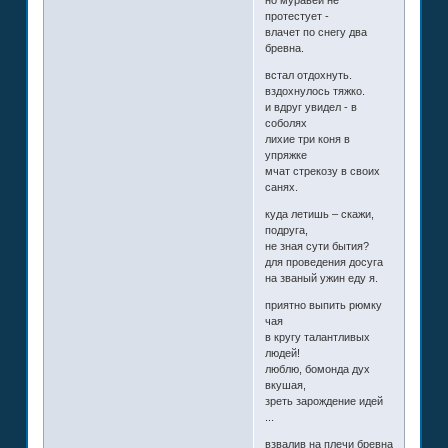
но муравей не
протестует -
влачет по снегу два
бревна.
встал отдохнуть.
вздохнулось тяжко.
и вдруг увидел - в
соболях
лихие три коня в
упряжке
мчат стрекозу в своих
санях.
куда летишь – скажи,
подруга,
не зная сути бытия?
для проведения досуга
на званый ужин еду я.
приятно выпить рюмку
чая
в кругу талантливых
людей!
люблю, бомонда дух
вкушая,
зреть зарождение идей
...
взвалив на плечи бревна