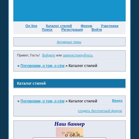
On line
Каталог стилей
Форум
Участники
Поиск
Регистрация
Войти
Активные темы
Привет, Гость!
Войдите
или
зарегистрируйтесь
.
»
Поговорим, о том, о сём
»
Каталог стилей
Каталог стилей
Вверх
»
Поговорим, о том, о сём
»
Каталог стилей
создать бесплатный форум
Наш баннер