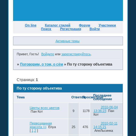
On line
Каталог стилей
Форум
Участники
Поиск
Регистрация
Войти
Активные темы
Привет, Гость!
Войдите
или
зарегистрируйтесь
.
»
Поговорим, о том, о сём
»
По ту сторону объектива
Страница:
1
По ту сторону объектива
Последнее
Тема
Ответов
Просмотров
сообщение
2010-06-04
Цветы всех цветов
9
1178
13:36:23
Пан
Пан Кот
Кот
Первозданная
2010-02-11
красота >>
Enya
25
476
14:15:21
[
1
2
]
АпеЛьсинка