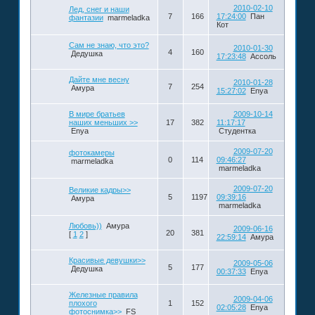
2010-02-10
Лед, снег и наши
7
166
17:24:00
Пан
фантазии
marmeladka
Кот
Сам не знаю, что это?
2010-01-30
4
160
Дедушка
17:23:48
Ассоль
Дайте мне весну
2010-01-28
7
254
Амура
15:27:02
Enya
В мире братьев
2009-10-14
наших меньших >>
17
382
11:17:17
Enya
Студентка
2009-07-20
фотокамеры
0
114
09:46:27
marmeladka
marmeladka
2009-07-20
Великие кадры>>
5
1197
09:39:16
Амура
marmeladka
Любовь))
Амура
2009-06-16
20
381
[
1
2
]
22:59:14
Амура
Красивые девушки>>
2009-05-06
5
177
Дедушка
00:37:33
Enya
Железные правила
2009-04-06
плохого
1
152
02:05:28
Enya
фотоснимка>>
FS