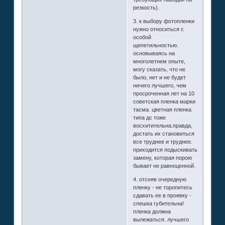
резкость).
3. к выбору фотопленки
нужно относиться с
особой
щепетильностью.
основываясь на
многолетнем опыте,
могу сказать, что не
было, нет и не будет
ничего лучшего, чем
просроченная лет на 10
советская пленка марки
тасма. цветная пленка
типа дс тоже
восхитительна.правда,
достать их становиться
все труднее и труднее.
приходится подыскивать
замену, которая порою
бывает не равноценной.
4. отсняв очередную
пленку - не торопитесь
сдавать ее в проявку -
спешка губительна!
пленка должна
вылежаться. лучшего