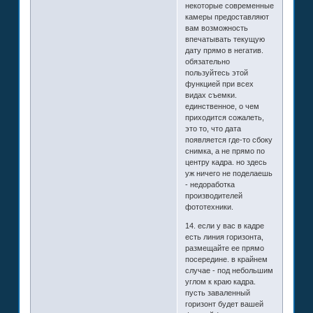
некоторые современные
камеры предоставляют
вам возможность
впечатывать текущую
дату прямо в негатив.
обязательно
пользуйтесь этой
функцией при всех
видах съемки.
единственное, о чем
приходится сожалеть,
это то, что дата
появляется где-то сбоку
снимка, а не прямо по
центру кадра. но здесь
уж ничего не поделаешь
- недоработка
производителей
фототехники.
14. если у вас в кадре
есть линия горизонта,
размещайте ее прямо
посередине. в крайнем
случае - под небольшим
углом к краю кадра.
пусть заваленный
горизонт будет вашей