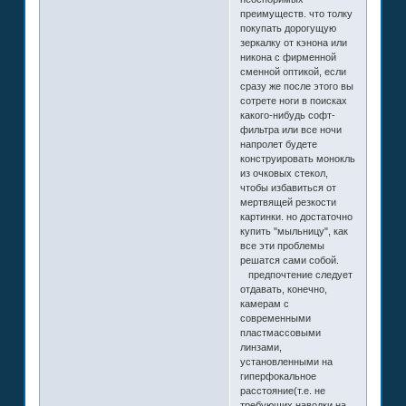
преимуществ. что толку
покупать дорогущую
зеркалку от кэнона или
никона с фирменной
сменной оптикой, если
сразу же после этого вы
сотрете ноги в поисках
какого-нибудь софт-
фильтра или все ночи
напролет будете
конструировать монокль
из очковых стекол,
чтобы избавиться от
мертвящей резкости
картинки. но достаточно
купить "мыльницу", как
все эти проблемы
решатся сами собой.
предпочтение следует
отдавать, конечно,
камерам с
современными
пластмассовыми
линзами,
установленными на
гиперфокальное
расстояние(т.е. не
требующих наводки на