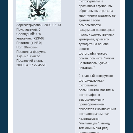
фотожурналы. в
противном случае, вы
обречены смотреть на
мир чужими глазами. не
душите своей
Зарегистрирован
: 2009-02-13
самобытности,
Приглашений:
0
накидывая на нее аркан
Сообщений:
425
чужих художественных
Уважение:
[+23/-0]
критериев, до всего
Позитив:
[+14/-0]
доходите на основе
Пол:
Женский
своего
Провел на форуме:
фотографического
1 день 13 часов
опыта. помните: "чукча
Последний визит:
не читатель, чукча -
2009-04-27 22:45:28
писатель!".
2. главный инструмент
фотохудожника -
фотокамера.
большинство маститых
фотографов с
высокомерием и
пренебрежением
относятся к компактным
фотоаппаратам, так
называемым
"мыльницам". между
тем они имеют ряд
неоспоримых