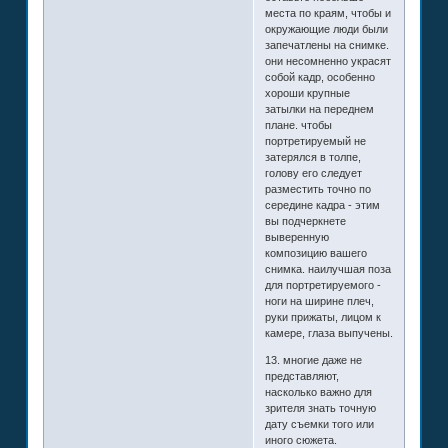
места по краям, чтобы и
окружающие люди были
запечатлены на снимке.
они несомненно украсят
собой кадр, особенно
хороши крупные
затылки на переднем
плане. чтобы
портретируемый не
затерялся в толпе,
голову его следует
разместить точно по
середине кадра - этим
вы подчеркнете
выверенную
композицию вашего
снимка. наилучшая поза
для портретируемого -
ноги на ширине плеч,
руки прижаты, лицом к
камере, глаза выпучены.
13. многие даже не
представляют,
насколько важно для
зрителя знать точную
дату съемки того или
иного сюжета.