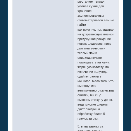
места чем теплая,
уютная кухня для
хранения
экспонированных
фотоматериалов вам не
найти. !
как приятно, поглядывая
на дозревающие пленки,
предвкушая рождение
новых шедевров, пить
долгими вечерами
теплый чай и
снисходительно
поглядывать на жену,
жарящую котлету. по
истечении полугода
сдайте пленки в
минилаб. мало того, что
вы получите
великолепного качества
снимки, вы еще
сыкономите кучу денег.
ведь многие фирмы
дают скидки на
обработку более 5
пленок за раз.
5. в магазинах за