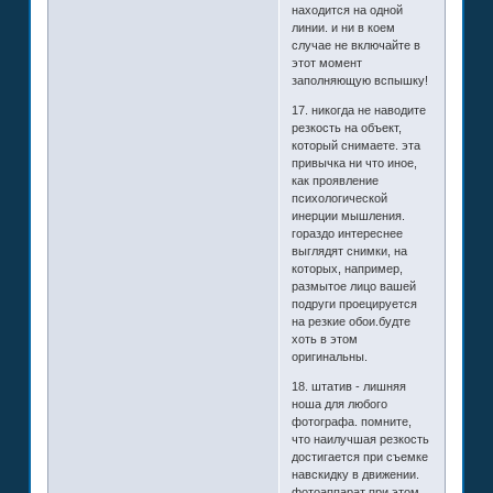
находится на одной
линии. и ни в коем
случае не включайте в
этот момент
заполняющую вспышку!
17. никогда не наводите
резкость на объект,
который снимаете. эта
привычка ни что иное,
как проявление
психологической
инерции мышления.
гораздо интереснее
выглядят снимки, на
которых, например,
размытое лицо вашей
подруги проецируется
на резкие обои.будте
хоть в этом
оригинальны.
18. штатив - лишняя
ноша для любого
фотографа. помните,
что наилучшая резкость
достигается при съемке
навскидку в движении.
фотоаппарат при этом