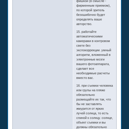
фишкой (в смысле -
фирменным приемом),
по которой зритель
безошибочно будет
определять ваше
авторство.
15. работайте
автоматическими
камерами в контровом
свете без
экспокоррекции. умный
алгоритм, вложенный в
электронные мозги
вашего фотоаппарата,
сделает все
необходимые расчеты
вместо вас.
16. при съемки человека
или групы на пляже
обязательно
размещайте их так, что
бы не заставлять
жмурится от ярких
лучей солнца, то есть
спиной к солнцу. солнце,
объект съемки и вы
должны обязательно