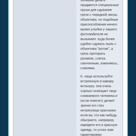
большие деньги
продаются специальные
груши для сдувания
грязи с передней линзы
объектива. но подобные
приспособления ничего
кроме улыбки у нашего
фотолюбителя не
вызывают. куда более
удобно сдувать пыль с
объектива "ротом", а
грязь протирать
рукавом, слегка
смоченным, извеняюсь,
слюнями.
6. чаще используйте
встроенную в камеру
вспышку. она очень
хорошо освещает лицо
снимаемого человека и
(если повезет) делает
зрачки его глаз
интригующе красными.
если вы это как-нибудь
обыграете, например,
нарядите его в красную
одежду, то успех вам
гарантирован.