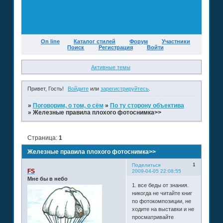
On line
Каталог стилей
Форум
Участники
Поиск
Регистрация
Войти
Активные темы
Привет, Гость!
Войдите
или
зарегистрируйтесь
.
»
Поговорим, о том, о сём
»
По ту сторону объектива
»
Железные правила плохого фотоснимка>>
Страница:
1
Железные правила плохого фотоснимка>>
1
Поделиться
FS
2009-04-05 22:08:55
Мне бы в небо
1. все беды от знания.
никогда не читайте книг
по фотокомпозиции, не
ходите на выставки и не
просматривайте