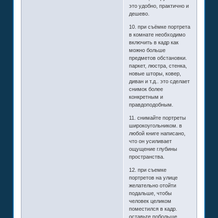
это удобно, практично и
дешево.
10. при съёмке портрета
в комнате необходимо
включить в кадр как
можно больше
предметов обстановки.
паркет, люстра, стенка,
новые шторы, ковер,
диван и т.д.. это сделает
снимок более
конкретным и
правдоподобным.
11. снимайте портреты
широкоугольником. в
любой книге написано,
что он усиливает
ощущение глубины
пространства.
12. при съемке
портретов на улице
желательно отойти
подальше, чтобы
человек целиком
поместился в кадр.
оставьте побольше