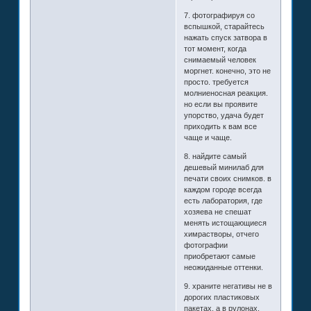
7. фотографируя со
вспышкой, старайтесь
нажать спуск затвора в
тот момент, когда
снимаемый человек
моргнет. конечно, это не
просто. требуется
молниеносная реакция.
но если вы проявите
упорство, удача будет
приходить к вам все
чаще и чаще.
8. найдите самый
дешевый минилаб для
печати своих снимков. в
каждом городе всегда
есть лаборатория, где
хозяева не спешат
менять истощающиеся
химрастворы, отчего
фотографии
приобретают самые
неожиданные оттенки.
9. храните негативы не в
дорогих пластиковых
пакетах, а в рулонах.