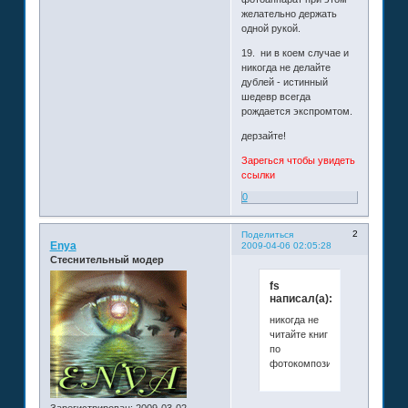
желательно держать
одной рукой.
19. ни в коем случае и
никогда не делайте
дублей - истинный
шедевр всегда
рождается экспромтом.
дерзайте!
Зарегься чтобы увидеть
ссылки
0
2
Поделиться
Enya
2009-04-06 02:05:28
Стеснительный модер
fs
написал(а):
никогда не
читайте книг
по
фотокомпозиции