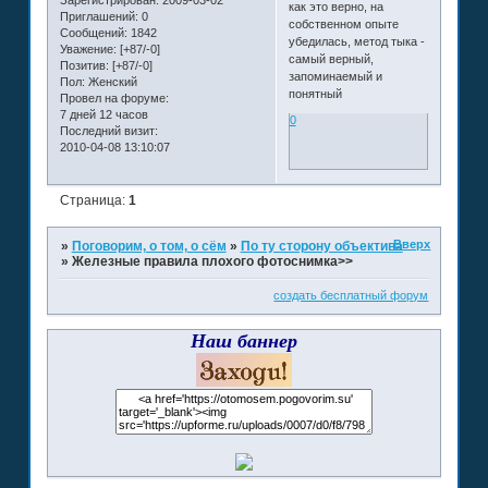
Зарегистрирован
: 2009-03-02
как это верно, на
Приглашений:
0
собственном опыте
Сообщений:
1842
убедилась, метод тыка -
Уважение:
[+87/-0]
самый верный,
Позитив:
[+87/-0]
запоминаемый и
Пол:
Женский
понятный
Провел на форуме:
7 дней 12 часов
0
Последний визит:
2010-04-08 13:10:07
Страница:
1
Вверх
»
Поговорим, о том, о сём
»
По ту сторону объектива
»
Железные правила плохого фотоснимка>>
создать бесплатный форум
Наш баннер