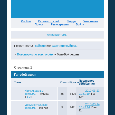
On line
Каталог стилей
Форум
Участники
Поиск
Регистрация
Войти
Активные темы
Привет, Гость!
Войдите
или
зарегистрируйтесь
.
»
Поговорим, о том, о сём
»
Голубой экран
Страница:
1
Голубой экран
Последнее
Тема
Ответов
Просмотров
сообщение
Фильм,фильм,
2010-03-23
фильм...))
Амура
35
3429
11:31:19
Пан
[
1
2
]
Кот
2010-03-14
Документальные
5
247
15:42:14
Пан
фильмы
Пан Кот
Кот