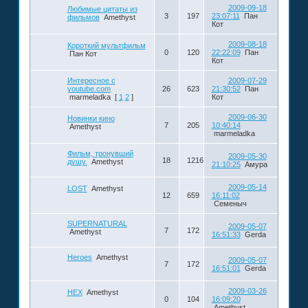
2009-09-18
Любимые цитаты из
3
197
23:07:11
Пан
фильмов
Amethyst
Кот
2009-08-18
Короткий мультфильм
0
120
22:22:09
Пан
Пан Кот
Кот
Интересное с
2009-07-29
youtube.com
26
623
21:30:52
Пан
marmeladka
[
1
2
]
Кот
2009-06-30
Новинки кино
7
205
10:40:14
Amethyst
marmeladka
Фильм, тронувший
2009-05-30
18
1216
душу.
Amethyst
21:10:25
Амура
2009-05-14
LOST
Amethyst
12
659
16:11:02
Семеныч
SUPERNATURAL
2009-05-07
7
172
Amethyst
16:51:33
Gerda
Heroes
Amethyst
2009-05-07
7
172
16:51:01
Gerda
2009-03-26
HEX
Amethyst
0
104
16:09:20
Amethyst