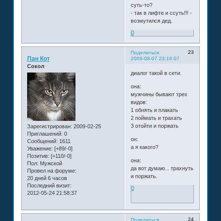
суть-то?
- так в лифте и ссуть!!! -
возмутился дед.
0
23
Поделиться
Пан Кот
2009-08-07 23:16:07
Сокол
диалог такой в сети.
она:
мужчины бывают трех
видов:
1 обнять и плакать
2 поймать и трахать
3 отойти и поржать
Зарегистрирован
: 2009-02-25
Приглашений:
0
он:
Сообщений:
1611
а я какого?
Уважение:
[+89/-0]
Позитив:
[+110/-0]
она:
Пол:
Мужской
да вот думаю... трахнуть
Провел на форуме:
и поржать.
20 дней 6 часов
Последний визит:
0
2012-05-24 21:58:37
24
Поделиться