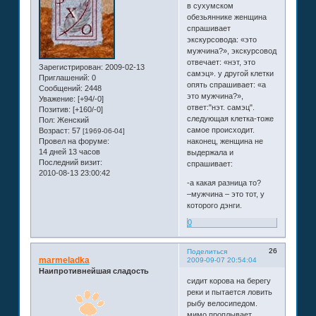
в сухумском
обезьяннике женщина
спрашивает
экскурсовода: «это
мужчина?», экскурсовод
отвечает: «нэт, это
Зарегистрирован
: 2009-02-13
самэц». у другой клетки
Приглашений:
0
опять спрашивает: «а
Сообщений:
2448
это мужчина?»,
Уважение:
[+94/-0]
ответ:"нэт. самэц".
Позитив:
[+160/-0]
следующая клетка-тоже
Пол:
Женский
самое происходит.
Возраст:
57
[1969-06-04]
Провел на форуме:
наконец, женщина не
14 дней 13 часов
выдержала и
Последний визит:
спрашивает:
2010-08-13 23:00:42
-а какая разница то?
–мужчина – это тот, у
которого дэнги.
0
26
Поделиться
marmeladka
2009-09-07 20:54:04
Наипротивнейшая сладость
сидит корова на берегу
реки и пытается ловить
рыбу велосипедом.
мимо проплывает