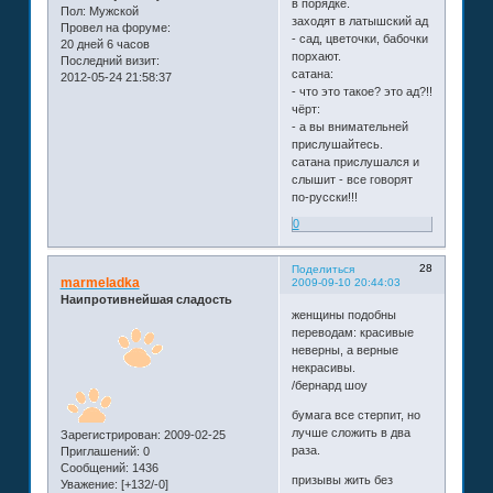
в порядке.
Пол:
Мужской
заходят в латышский ад
Провел на форуме:
- сад, цветочки, бабочки
20 дней 6 часов
порхают.
Последний визит:
сатана:
2012-05-24 21:58:37
- что это такое? это ад?!!
чёрт:
- а вы внимательней
прислушайтесь.
сатана прислушался и
слышит - все говорят
по-русски!!!
0
28
Поделиться
marmeladka
2009-09-10 20:44:03
Наипротивнейшая сладость
женщины подобны
переводам: красивые
неверны, а верные
некрасивы.
/бернард шоу
бумага все стерпит, но
лучше сложить в два
Зарегистрирован
: 2009-02-25
раза.
Приглашений:
0
Сообщений:
1436
призывы жить без
Уважение:
[+132/-0]