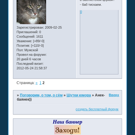
- баб тискаем.
0
Зарегистрирован
: 2009-02-25
Приглашений:
0
Сообщений:
1611
Уважение:
[+89/-0]
Позитив:
[+110/-0]
Пол:
Мужской
Провел на форуме:
20 дней 6 часов
Последний визит:
2012-05-24 21:58:37
Страница:
«
1
2
Вверх
»
Поговорим, о том, о сём
»
Шутки юмора
»
Анек-
баянек))
создать бесплатный форум
Наш баннер