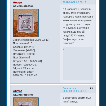
Амура
2009-08-29 08:50:12
Администратор
в 4 часа ночи, звонок в
дверь. муж открывает,
на пороге жена, пьяная в
хлам, колготки порваны,
в одном туфле..... муж:
"ты думаешь я тебя в
таком виде домой
пущу????" - жена:
"нафиг надо, я за
Зарегистрирован
: 2009-02-13
гитарой!"
Приглашений:
0
Сообщений:
2448
0
Уважение:
[+94/-0]
Позитив:
[+160/-0]
Пол:
Женский
Возраст:
57
[1969-06-04]
Провел на форуме:
14 дней 13 часов
Последний визит:
2010-08-13 23:00:42
25
Поделиться
Амура
2009-08-29 08:53:17
Администратор
в советское время был
такой анекдот: