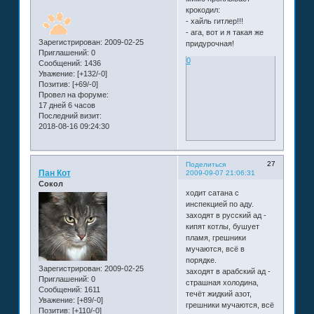
крокодил:
- хайль гитлер!!!
- ага, вот и я такая же
Зарегистрирован
: 2009-02-25
придурочная!
Приглашений:
0
0
Сообщений:
1436
Уважение:
[+132/-0]
Позитив:
[+69/-0]
Провел на форуме:
17 дней 6 часов
Последний визит:
2018-08-16 09:24:30
27
Поделиться
Пан Кот
2009-09-07 21:06:31
Сокол
ходит сатана с
инспекцией по аду.
заходят в русский ад -
кипят котлы, бушует
пламя, грешники
мучаются, всё в
порядке.
Зарегистрирован
: 2009-02-25
заходят в арабский ад -
Приглашений:
0
страшная холодина,
Сообщений:
1611
течёт жидкий азот,
Уважение:
[+89/-0]
грешники мучаются, всё
Позитив:
[+110/-0]