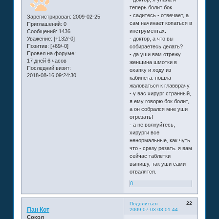
теперь болит бок.
- садитесь - отвечает, а
Зарегистрирован
: 2009-02-25
сам начинает копаться в
Приглашений:
0
инструментах.
Сообщений:
1436
Уважение:
[+132/-0]
- доктор, а что вы
Позитив:
[+69/-0]
собираетесь делать?
Провел на форуме:
- да уши вам отрежу.
17 дней 6 часов
женщина шмотки в
Последний визит:
охапку и ходу из
2018-08-16 09:24:30
кабинета. пошла
жаловаться к главврачу.
- у вас хирург странный,
я ему говорю бок болит,
а он собрался мне уши
отрезать!
- а не волнуйтесь,
хирурги все
ненормальные, как чуть
что - сразу резать. я вам
сейчас таблетки
выпишу, так уши сами
отвалятся.
0
22
Поделиться
Пан Кот
2009-07-03 03:01:44
Сокол