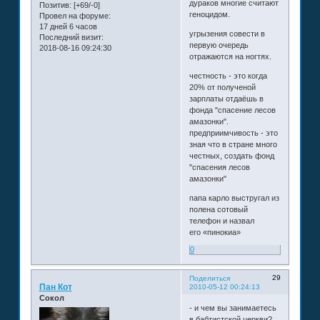
дураков многие считают
Позитив:
[+69/-0]
геноцидом.
Провел на форуме:
17 дней 6 часов
угрызения совести в
Последний визит:
первую очередь
2018-08-16 09:24:30
отражаются на ногтях.
честность - это когда
20% от полученой
зарплаты отдаёшь в
фонда "спасение лесов
амазонки".
предприимчивость - это
зная что в стране много
честных, создать фонд
"спасения лесов
амазонки"
папа карло выстругал из
полена сотовый
телефон и назвал
его «пинокиа»
0
29
Поделиться
Пан Кот
2010-05-12 00:24:13
Сокол
- и чем вы занимаетесь
в бабтистской церкви?