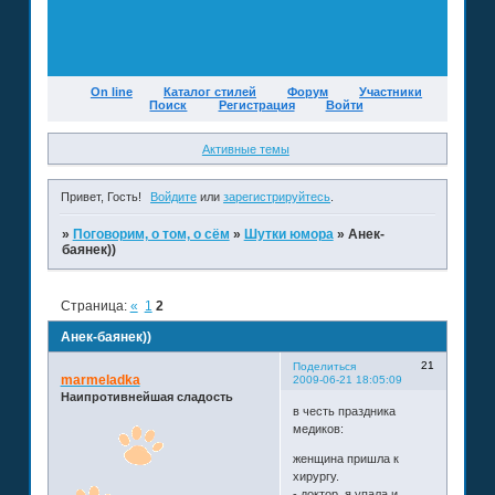
On line
Каталог стилей
Форум
Участники
Поиск
Регистрация
Войти
Активные темы
Привет, Гость!
Войдите
или
зарегистрируйтесь
.
»
Поговорим, о том, о сём
»
Шутки юмора
»
Анек-
баянек))
Страница:
«
1
2
Анек-баянек))
21
Поделиться
marmeladka
2009-06-21 18:05:09
Наипротивнейшая сладость
в честь праздника
медиков:
женщина пришла к
хирургу.
- доктор, я упала и