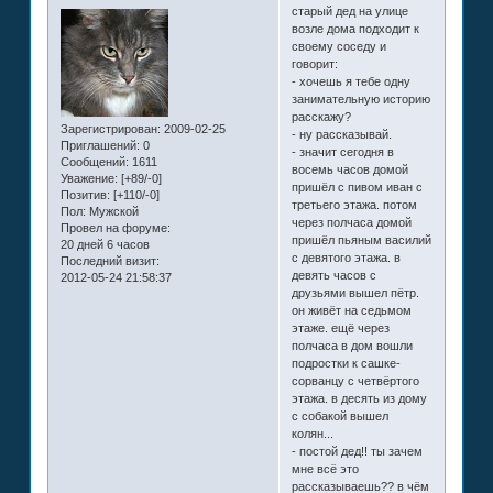
старый дед на улице
возле дома подходит к
своему соседу и
говорит:
- хочешь я тебе одну
занимательную историю
расскажу?
Зарегистрирован
: 2009-02-25
- ну рассказывай.
Приглашений:
0
- значит сегодня в
Сообщений:
1611
восемь часов домой
Уважение:
[+89/-0]
пришёл с пивом иван с
Позитив:
[+110/-0]
третьего этажа. потом
Пол:
Мужской
через полчаса домой
Провел на форуме:
пришёл пьяным василий
20 дней 6 часов
с девятого этажа. в
Последний визит:
девять часов с
2012-05-24 21:58:37
друзьями вышел пётр.
он живёт на седьмом
этаже. ещё через
полчаса в дом вошли
подростки к сашке-
сорванцу с четвёртого
этажа. в десять из дому
с собакой вышел
колян...
- постой дед!! ты зачем
мне всё это
рассказываешь?? в чём