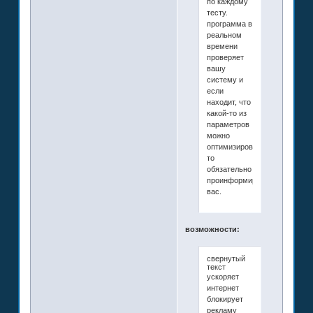
по каждому
тесту.
программа в
реальном
времени
проверяет
вашу
систему и
если
находит, что
какой-то из
параметров
можно
оптимизировать,
то
обязательно
проинформирует
вас.
возможности:
свернутый
текст
ускоряет
интернет
блокирует
рекламу