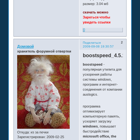
размер: 3.04 мб
скачать можно
Зарегься чтобы
увидеть ссылки
0
2
Поделиться
Домовой
2009-09-08 19:30:57
хранитель форумной отвертки
boostspeed_4.5.14.265
boostspeed
-
популярная утилита для
ускорения работы
системы windows,
программ и интернет-
соединения от компании
auslogics.
программа
оптимизирует
компьютерную память,
ускоряет загрузку
windows
, повышает
быстродействие
Откуда:
из за печки
microsoft office, the
Зарегистрирован
: 2009-02-25