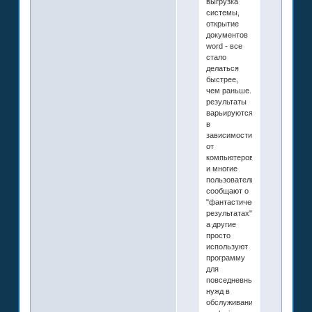
выгрузка
системы,
открытие
документов
word - все
стало
делаться
быстрее,
чем раньше.
результаты
варьируются
в
зависимости
от
компьютеров,
и многие
пользователи
сообщают о
"фантастических
результатах",
а другие
просто
используют
программу
для
повседневных
нужд в
обслуживании.