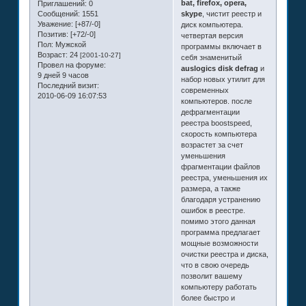
bat, firefox, opera,
Приглашений:
0
skype
, чистит реестр и
Сообщений:
1551
Уважение:
[+87/-0]
диск компьютера.
Позитив:
[+72/-0]
четвертая версия
Пол:
Мужской
программы включает в
Возраст:
24
[2001-10-27]
себя знаменитый
Провел на форуме:
auslogics disk defrag
и
9 дней 9 часов
набор новых утилит для
Последний визит:
современных
2010-06-09 16:07:53
компьютеров. после
дефрагментации
реестра boostspeed,
скорость компьютера
возрастет за счет
уменьшения
фрагментации файлов
реестра, уменьшения их
размера, а также
благодаря устранению
ошибок в реестре.
помимо этого данная
программа предлагает
мощные возможности
очистки реестра и диска,
что в свою очередь
позволит вашему
компьютеру работать
более быстро и