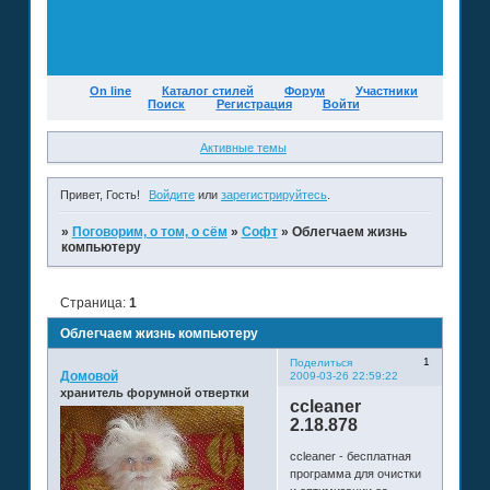
On line
Каталог стилей
Форум
Участники
Поиск
Регистрация
Войти
Активные темы
Привет, Гость!
Войдите
или
зарегистрируйтесь
.
»
Поговорим, о том, о сём
»
Софт
»
Облегчаем жизнь
компьютеру
Страница:
1
Облегчаем жизнь компьютеру
1
Поделиться
Домовой
2009-03-26 22:59:22
хранитель форумной отвертки
ccleaner
2.18.878
ccleaner - бесплатная
программа для очистки