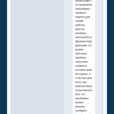
происходит?
установленные
программы
требуют
памяти для
своей
работы.
реестр
windows
заполняется
фрагментированными
данными. ко
всему
прочему,
windows
запускает
сервисы,
которые вам
не нужны. к
счастью для
всех нас,
компьютерных
пользователей,
все эти
проблемы
можно
решить.
auslogics