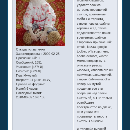
и оптимизации os.
удаляет cookies,
историю посещений
сайтов, временные
файлы интернета,
строки поиска, файлы
корзины и т.д. также
поддерживается поиск
временных файлов
сторонних приложений:
emule, kazaa, google
Откуда:
из за печки
toolbar, office xp, nero,
Зарегистрирован
: 2009-02-25
adobe acrobat, winrar.
Приглашений:
0
можно подвергнуть
Сообщений:
1551
очистке и реестр
Уважение:
[+87/-0]
windows, избавив его он
Позитив:
[+72/-0]
ненужных расширений,
Пол:
Мужской
старых библиотек dll и
Возраст:
24
[2001-10-27]
неверных путей.
Провел на форуме:
9 дней 9 часов
проделав все эти
Последний визит:
операции над своей
2010-06-09 16:07:53
системой, вы не только
освободите
пространство на диске,
но и увеличите
производительность
системы в целом.
интерфейс русский.