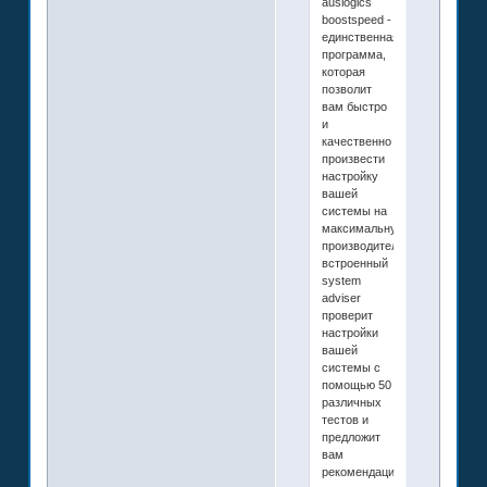
auslogics
boostspeed -
единственная
программа,
которая
позволит
вам быстро
и
качественно
произвести
настройку
вашей
системы на
максимальную
производительность.
встроенный
system
adviser
проверит
настройки
вашей
системы с
помощью 50
различных
тестов и
предложит
вам
рекомендации