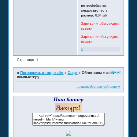
интерфейс:
rus
лекарство:
есть
размер:
6.04 мб
Зарегься чтобы увидеть
ссылки
Зарегься чтобы увидеть
ссылки
0
Страница:
1
Вверх
»
Поговорим, о том, о сём
»
Софт
»
Облегчаем жизнь
компьютеру
создать бесплатный форум
Наш баннер