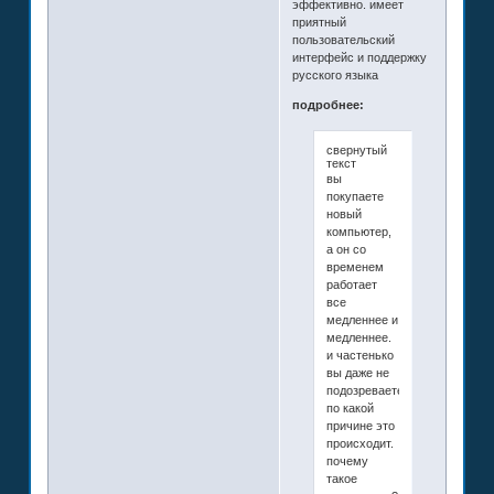
эффективно. имеет
приятный
пользовательский
интерфейс и поддержку
русского языка
подробнее:
свернутый
текст
вы
покупаете
новый
компьютер,
а он со
временем
работает
все
медленнее и
медленнее.
и частенько
вы даже не
подозреваете
по какой
причине это
происходит.
почему
такое