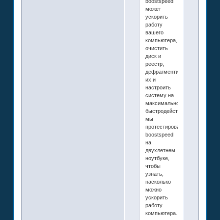
boostspeed
может
ускорить
работу
вашего
компьютера,
очистить
диск и
реестр,
дефрагментировать
их и
настроить
систему на
максимальное
быстродействие.
мы
протестировали
boostspeed
на
двухлетнем
ноутбуке,
чтобы
узнать,
насколько
можно
ускорить
работу
компьютера.