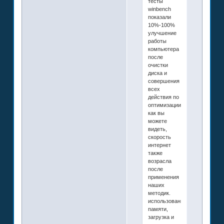
тесты
winbench
показали
10%-100%
улучшение
работы
компьютера
после
очистки
диска и
совершения
всех
действия по
оптимизации.
как вы
можете
видеть,
скорость
интернет
также
возрасла
после
применения
наших
методик.
использование
памяти,
загрузка и