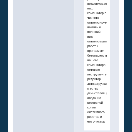
поддерживает
ваш
компьютер в
чистоте
оптимизирует
память и
внешний
вид
оптимизации
работы
программ»
безопасность
вашего
компьютера
сетевые
инструменты
редактор
автозагрузки
мастер
деинсталляции
создание
резервной
копии
системного
реестра и
его очистка