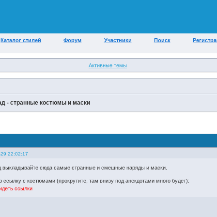
Каталог стилей
Форум
Участники
Поиск
Регистр
Активные темы
д - странные костюмы и маски
-29 22:02:17
д
выкладывайте сюда самые странные и смешные наряды и маски.
ю ссылку с костюмами (прокрутите, там внизу под анекдотами много будет):
идеть ссылки