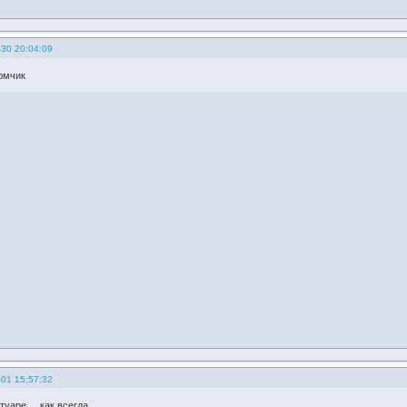
-30 20:04:09
юмчик
-01 15:57:32
уаре.... как всегда....