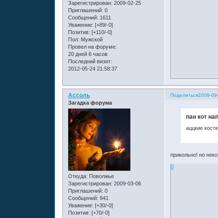
Зарегистрирован
: 2009-02-25
Приглашений:
0
Сообщений:
1611
Уважение:
[+89/-0]
Позитив:
[+110/-0]
Пол:
Мужской
Провел на форуме:
20 дней 6 часов
Последний визит:
2012-05-24 21:58:37
Ассоль
Поделиться
2009-09
Загадка форума
пан кот на
аццкие кост
прикольно! но неко
0
Откуда:
Поволжье
Зарегистрирован
: 2009-03-06
Приглашений:
0
Сообщений:
941
Уважение:
[+30/-0]
Позитив:
[+70/-0]