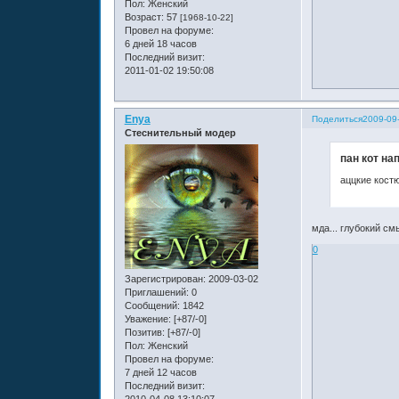
Пол:
Женский
Возраст:
57
[1968-10-22]
Провел на форуме:
6 дней 18 часов
Последний визит:
2011-01-02 19:50:08
Enya
Поделиться
2009-09
Стеснительный модер
пан кот на
аццкие кост
мда... глубокий смы
0
Зарегистрирован
: 2009-03-02
Приглашений:
0
Сообщений:
1842
Уважение:
[+87/-0]
Позитив:
[+87/-0]
Пол:
Женский
Провел на форуме:
7 дней 12 часов
Последний визит:
2010-04-08 13:10:07