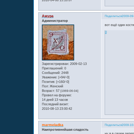
Амура
Поделиться
2009-09
Администратор
вот ещё один кост
0
Зарегистрирован
: 2009-02-13
Приглашений:
0
Сообщений:
2448
Уважение:
[+94/-0]
Позитив:
[+160/-0]
Пол:
Женский
Возраст:
57
[1969-06-04]
Провел на форуме:
14 дней 13 часов
Последний визит:
2010-08-13 23:00:42
marmeladka
Поделиться
2009-10
Наипротивнейшая сладость
ну я в своем реперт