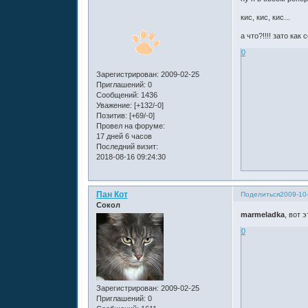
кис, кис, кис...
а что?!!!! зато как 
0
Зарегистрирован
: 2009-02-25
Приглашений:
0
Сообщений:
1436
Уважение:
[+132/-0]
Позитив:
[+69/-0]
Провел на форуме:
17 дней 6 часов
Последний визит:
2018-08-16 09:24:30
Пан Кот
Поделиться
2009-10
Сокол
marmeladka
, вот 
0
Зарегистрирован
: 2009-02-25
Приглашений:
0