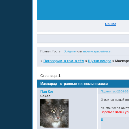
On line
Привет, Гость!
Войдите
или
зарегистрируйтесь
.
»
Поговорим, о том, о сём
»
Шутки юмора
»
Маскара
Страница:
1
Маскарад - странные костюмы и маски
Пан Кот
Поделиться
2009-09
Сокол
близится новый го
наткнулся на целу
Зарегься чтобы ув
0