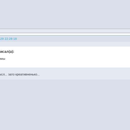
-29 22:28:18
писал(а):
юмы
сл... зато креативненько...