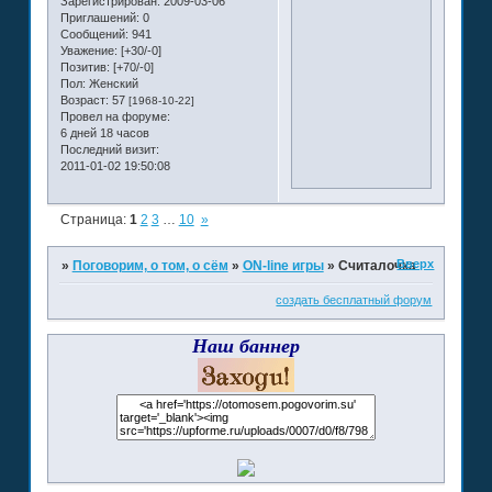
Зарегистрирован
: 2009-03-06
Приглашений:
0
Сообщений:
941
Уважение:
[+30/-0]
Позитив:
[+70/-0]
Пол:
Женский
Возраст:
57
[1968-10-22]
Провел на форуме:
6 дней 18 часов
Последний визит:
2011-01-02 19:50:08
Страница:
1
2
3
…
10
»
Вверх
»
Поговорим, о том, о сём
»
ON-line игры
»
Считалочка
создать бесплатный форум
Наш баннер