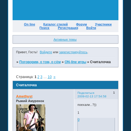
On line
Каталог стилей
Форум
Участники
Поиск
Регистрация
Войти
Активные темы
Привет, Гость!
Войдите
или
зарегистрируйтесь
.
»
Поговорим, о том, о сём
»
ON-line игры
»
Считалочка
Страница:
1
2
3
…
10
»
Считалочка
1
Поделиться
Amethyst
2009-02-13 17:54:58
Рыжий Амуренок
поехали...?))
1
0