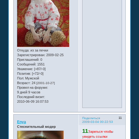
Откуда:
из за печки
Зарегистрирован
: 2009-02-25
Приглашений:
0
Сообщений:
1551
Уважение:
[+87/-0]
Позитив:
[+72/-0]
Пол:
Мужской
Возраст:
24
[2001-10-27]
Провел на форуме:
9 дней 9 часов
Последний визит:
2010-06-09 16:07:53
11
Поделиться
Enya
2009-03-04 00:22:53
Стеснительный модер
11
Зарегься чтобы
увидеть ссылки