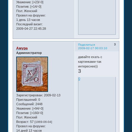
Уважение:
[+23/-0]
Позитив:
[+14/-0]
Пол:
Женский
Провел на форуме:
1 день 13 часов
Последний визит:
2009-04-27 22:45:28
3
Поделиться
Амура
2009-02-17 00:03:10
Администратор
давайте ехать с
картинками-так
интереснее))
3
0
Зарегистрирован
: 2009-02-13
Приглашений:
0
Сообщений:
2448
Уважение:
[+94/-0]
Позитив:
[+160/-0]
Пол:
Женский
Возраст:
57
[1969-06-04]
Провел на форуме:
14 дней 13 часов